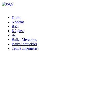
Home
Noticias
BET
K2glass
sts
Baika Mercados
Baika inmuebles
Telnia Ingeniería