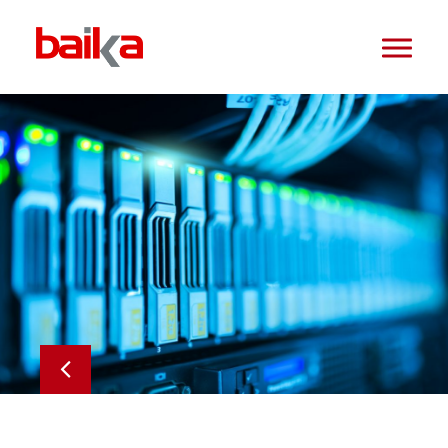
HOME
NOTICIAS
BET
K2GLASS
STS
BAIKA MERCADOS
BAIKA INMUEBLES
TELNIA INGENIERÍA