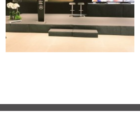
Z
MADRID
undiz
Príncipe de Vergara, 43, Planta 6