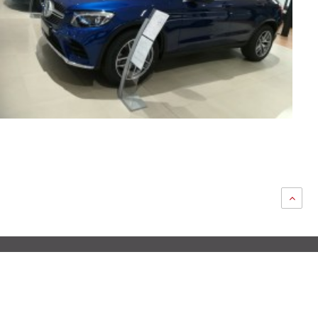
945 354 010
info@baika.es