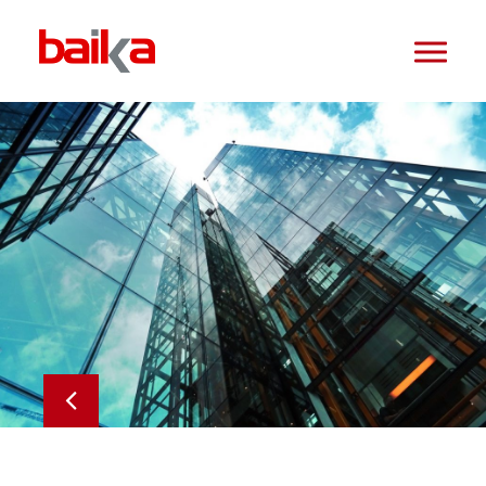
HOME
NOTICIAS
BET
K2GLASS
STS
BAIKA MERCADOS
BAIKA INMUEBLES
TELNIA INGENIERÍA