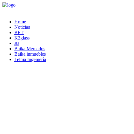
Home
Noticias
BET
K2glass
sts
Baika Mercados
Baika inmuebles
Telnia Ingeniería