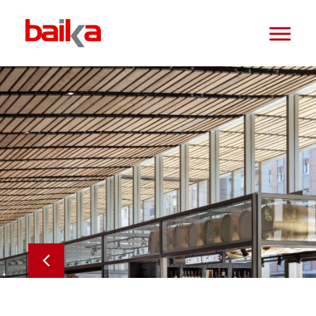
HOME
NOTICIAS
BET
K2GLASS
STS
BAIKA MERCADOS
BAIKA INMUEBLES
TELNIA INGENIERÍA