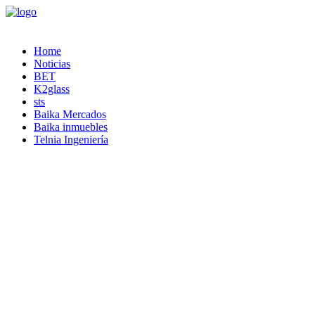
Home
Noticias
BET
K2glass
sts
Baika Mercados
Baika inmuebles
Telnia Ingeniería